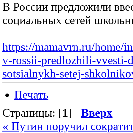
В России предложили вве
социальных сетей школьн
https://mamavrn.ru/home/i
v-rossii-predlozhili-vvesti-
sotsialnykh-setej-shkolniko
Печать
Страницы: [
1
]
Вверх
« Путин поручил сократит