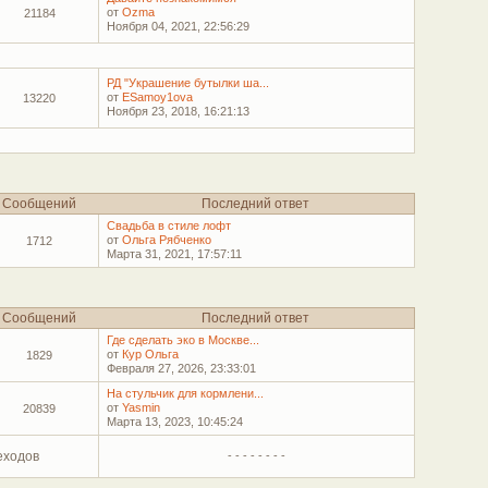
от
Ozma
21184
Ноября 04, 2021, 22:56:29
РД "Украшение бутылки ша...
от
ESamoy1ova
13220
Ноября 23, 2018, 16:21:13
Сообщений
Последний ответ
Свадьба в стиле лофт
от
Ольга Рябченко
1712
Марта 31, 2021, 17:57:11
Сообщений
Последний ответ
Где сделать эко в Москве...
от
Кур Ольга
1829
Февраля 27, 2026, 23:33:01
На стульчик для кормлени...
от
Yasmin
20839
Марта 13, 2023, 10:45:24
еходов
- - - - - - - -