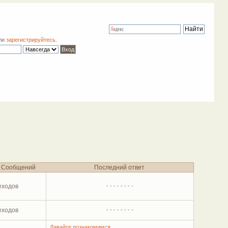
ли
зарегистрируйтесь
.
Сообщений
Последний ответ
еходов
- - - - - - - -
еходов
- - - - - - - -
Давайте познакомимся