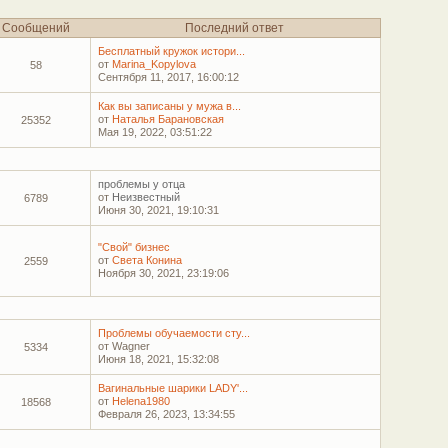
Сообщений
Последний ответ
Бесплатный кружок истори...
от
Marina_Kopylova
58
Сентября 11, 2017, 16:00:12
Как вы записаны у мужа в...
от
Наталья Барановская
25352
Мая 19, 2022, 03:51:22
проблемы у отца
от
Неизвестный
6789
Июня 30, 2021, 19:10:31
"Свой" бизнес
от
Света Конина
2559
Ноября 30, 2021, 23:19:06
Проблемы обучаемости сту...
от Wagner
5334
Июня 18, 2021, 15:32:08
Вагинальные шарики LADY'...
от
Helena1980
18568
Февраля 26, 2023, 13:34:55