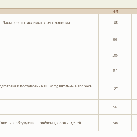
Тем
и. Даем советы, делимся впечатлениями.
105
86
105
97
дготовка и поступление в школу; школьные вопросы
127
56
Советы и обсуждение проблем здоровья детей.
248