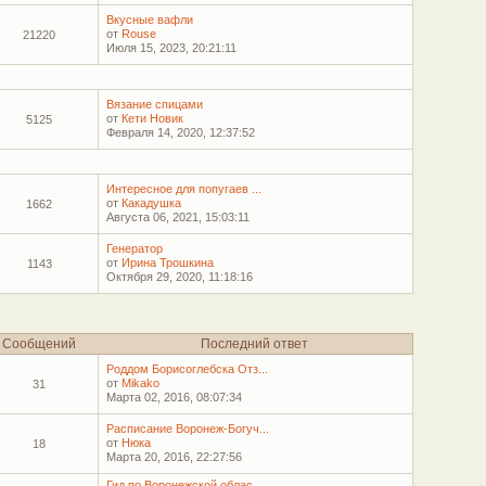
Вкусные вафли
от
Rouse
21220
Июля 15, 2023, 20:21:11
Вязание спицами
от
Кети Новик
5125
Февраля 14, 2020, 12:37:52
Интересное для попугаев ...
от
Какадушка
1662
Августа 06, 2021, 15:03:11
Генератор
от
Ирина Трошкина
1143
Октября 29, 2020, 11:18:16
Сообщений
Последний ответ
Роддом Борисоглебска Отз...
от
Mikako
31
Марта 02, 2016, 08:07:34
Расписание Воронеж-Богуч...
от
Нюка
18
Марта 20, 2016, 22:27:56
Гид по Воронежской облас...