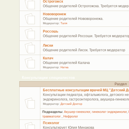
Острогожск
Общение родителей Острогожска. Требуется модер
Нововоронеж
Общение родителей Нововоронежа.
Модератор:
Таля
Россошь
Общение родителей Россоши. Требуется модерато
Лиски
Общение родителей Лисок. Требуется модератор
Калач
Общение родителей Калача
Модератор:
Натка
Консультации специалистов
Раздел
Бесплатные консультации врачей МЦ "Детский Д
Консультации педиатра, офтальмолога, детского нев
эндокринолога, гастроэнтеролога, акушера-гинеколо
Модератор:
Детский Доктор
Подразделы
:
Акушер-гинеколог, гинеколог-эндокринолог
,
травматолог
,
Нефролог
Психолог
Консультирует Юлия Минакова