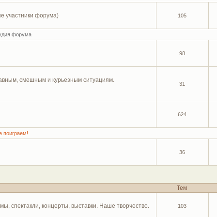
е участники форума)
105
удия форума
98
абавным, смешным и курьезным ситуациям.
31
624
е поиграем!
36
Тем
мы, спектакли, концерты, выставки. Наше творчество.
103