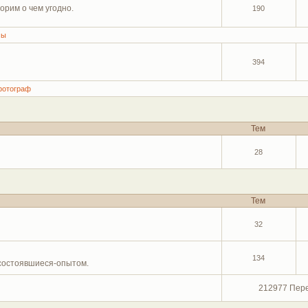
орим о чем угодно.
190
сы
394
фотограф
Тем
28
Тем
32
134
 состоявшиеся-опытом.
212977 Пер