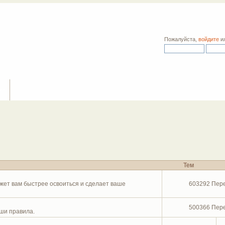
Пожалуйста,
войдите
и
ия
Тем
жет вам быстрее освоиться и сделает ваше
603292 Пер
500366 Пер
ши правила.