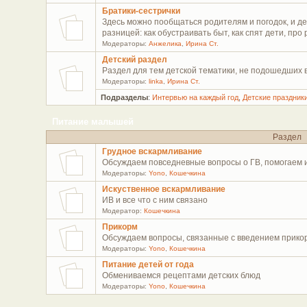
Братики-сестрички
Здесь можно пообщаться родителям и погодок, и де
разницей: как обустраивать быт, как спят дети, про
Модераторы:
Анжелика
,
Ирина Ст.
Детский раздел
Раздел для тем детской тематики, не подошедших 
Модераторы:
linka
,
Ирина Ст.
Подразделы
:
Интервью на каждый год
,
Детские праздник
Питание малышей
Раздел
Грудное вскармливание
Обсуждаем повседневные вопросы о ГВ, помогаем 
Модераторы:
Yono
,
Кошечкина
Искуственное вскармливание
ИВ и все что с ним связано
Модератор:
Кошечкина
Прикорм
Обсуждаем вопросы, связанные с введением прико
Модераторы:
Yono
,
Кошечкина
Питание детей от года
Обмениваемся рецептами детских блюд
Модераторы:
Yono
,
Кошечкина