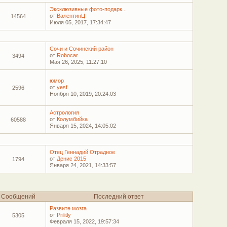
Эксклюзивные фото-подарк...
от
ВалентинЦ
14564
Июля 05, 2017, 17:34:47
Сочи и Сочинский район
от
Robocar
3494
Мая 26, 2025, 11:27:10
юмор
от
yesf
2596
Ноября 10, 2019, 20:24:03
Астрология
от
Колумбийка
60588
Января 15, 2024, 14:05:02
Отец Геннадий Отрадное
от
Денис 2015
1794
Января 24, 2021, 14:33:57
Сообщений
Последний ответ
Развите мозга
от
Prilitly
5305
Февраля 15, 2022, 19:57:34