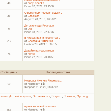
от
nadyushenka
49
Июля 07, 2021, 13:15:32
Оформляем пособия и доку...
от
Стрекоза
208
Августа 20, 2016, 16:58:29
Детские сады Россоши
от
Doll
9
Июня 03, 2018, 22:47:37
В Лисках врачи перепутал...
от
Светлана Артюхина
217
Ноября 28, 2019, 15:05:35
Давайте познакомимся
от
Натка
74
Июня 27, 2016, 20:48:53
Сообщений
Последний ответ
Невролог Куксина Людмила...
от Неизвестный
343
Февраля 11, 2020, 08:32:07
еколог
,
Детский невролог
,
Офтальмолог
,
Педиатр
,
Психолог
,
Ортопед-
нужен хороший психолог
от Неизвестный
366