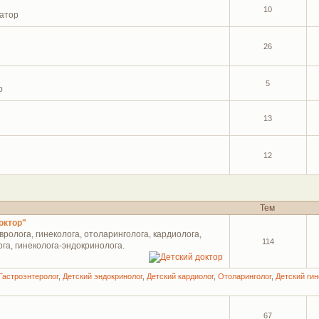
10
атор
26
5
р
13
12
Тем
октор"
ролога, гинеколога, отоларинголога, кардиолога,
114
га, гинеколога-эндокринолога.
Гастроэнтеролог
,
Детский эндокринолог
,
Детский кардиолог
,
Отоларинголог
,
Детский гин
67