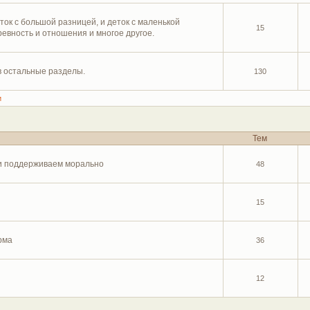
ток с большой разницей, и деток с маленькой
15
 ревность и отношения и многое другое.
в остальные разделы.
130
и
Тем
и поддерживаем морально
48
15
рма
36
12