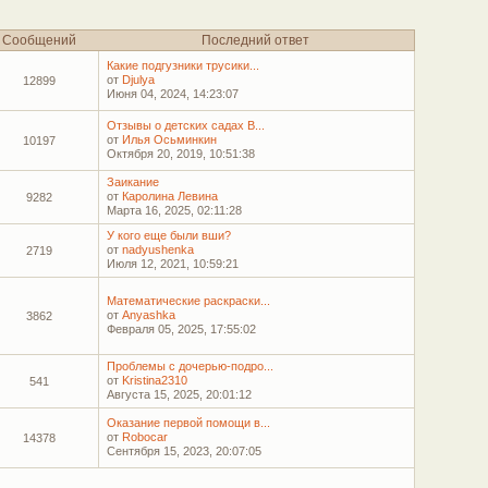
Сообщений
Последний ответ
Какие подгузники трусики...
от
Djulya
12899
Июня 04, 2024, 14:23:07
Отзывы о детских садах В...
от
Илья Осьминкин
10197
Октября 20, 2019, 10:51:38
Заикание
от
Каролина Левина
9282
Марта 16, 2025, 02:11:28
У кого еще были вши?
от
nadyushenka
2719
Июля 12, 2021, 10:59:21
Математические раскраски...
от
Anyashka
3862
Февраля 05, 2025, 17:55:02
Проблемы с дочерью-подро...
от
Kristina2310
541
Августа 15, 2025, 20:01:12
Оказание первой помощи в...
от
Robocar
14378
Сентября 15, 2023, 20:07:05