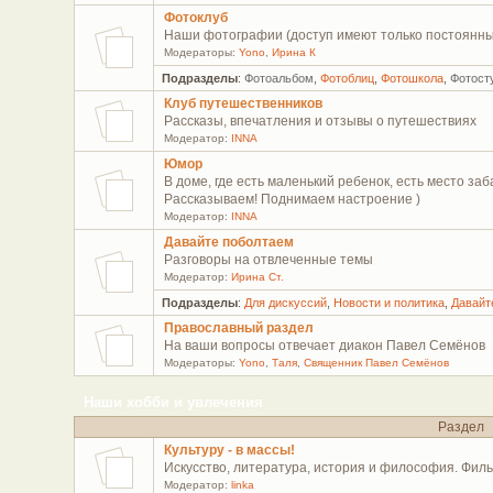
Фотоклуб
Наши фотографии (доступ имеют только постоянны
Модераторы:
Yono
,
Ирина К
Подразделы
:
Фотоальбом
,
Фотоблиц
,
Фотошкола
,
Фотост
Клуб путешественников
Рассказы, впечатления и отзывы о путешествиях
Модератор:
INNA
Юмор
В доме, где есть маленький ребенок, есть место з
Рассказываем! Поднимаем настроение )
Модератор:
INNA
Давайте поболтаем
Разговоры на отвлеченные темы
Модератор:
Ирина Ст.
Подразделы
:
Для дискусcий
,
Новости и политика
,
Давайт
Православный раздел
На ваши вопросы отвечает диакон Павел Семёнов
Модераторы:
Yono
,
Таля
,
Священник Павел Семёнов
Наши хобби и увлечения
Раздел
Культуру - в массы!
Искусство, литература, история и философия. Филь
Модератор:
linka