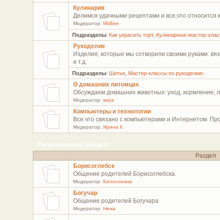
Кулинария
Делимся удачными рецептами и все,что относится к 
Модератор:
MsBee
Подразделы
:
Как украсить торт
,
Кулинарные мастер-кла
Рукоделие
Изделия, которые мы сотворили своими руками: вя
и т.д.
Подразделы
:
Шитье
,
Мастер-классы по рукоделию
О домашних питомцах
Обсуждаем домашних животных: уход, кормление, л
Модератор:
кира
Компьютеры и технологии
Все что связано с компьютерами и Интернетом. Про
Модератор:
Ирина К
Региональный раздел
Раздел
Борисоглебск
Общение родителей Борисоглебска.
Модератор:
Белоснежка
Богучар
Общение родителей Богучара
Модератор:
Нюка