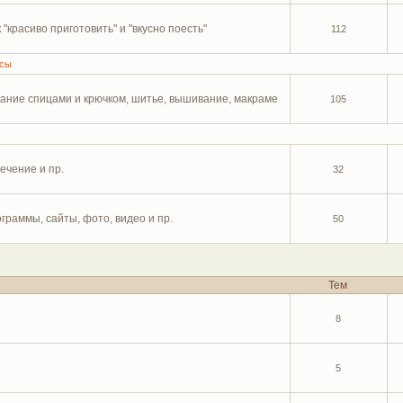
"красиво приготовить" и "вкусно поесть"
112
ссы
зание спицами и крючком, шитье, вышивание, макраме
105
ечение и пр.
32
граммы, сайты, фото, видео и пр.
50
Тем
8
5