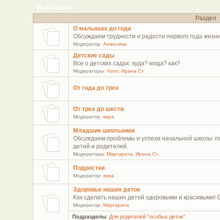
Все о детях
Раздел
О малышах до года
Обсуждаем трудности и радости первого года жизн
Модератор:
Анжелика
Детские сады
Все о детских садах: куда? когда? как?
Модераторы:
Yono
,
Ирина Ст.
От года до трех
От трех до шести
Модератор:
кира
Младшие школьники
Обсуждаем проблемы и успехи начальной школы: по
детей и родителей.
Модераторы:
Маргарита
,
Ирина Ст.
Подростки
Модератор:
кира
Здоровье наших деток
Как сделать наших детей здоровыми и красивыми! 
Модератор:
Маргарита
Подразделы
:
Для родителей "особых деток".