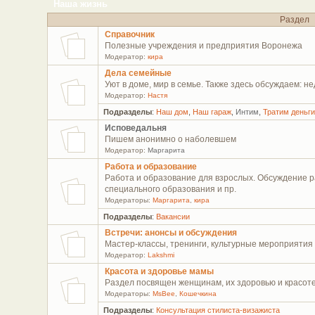
Наша жизнь
Раздел
Справочник
Полезные учреждения и предприятия Воронежа
Модератор:
кира
Дела семейные
Уют в доме, мир в семье. Также здесь обсуждаем: н
Модератор:
Настя
Подразделы
:
Наш дом
,
Наш гараж
,
Интим
,
Тратим деньг
Исповедальня
Пишем анонимно о наболевшем
Модератор:
Маргарита
Работа и образование
Работа и образование для взрослых. Обсуждение р
специального образования и пр.
Модераторы:
Маргарита
,
кира
Подразделы
:
Вакансии
Встречи: анонсы и обсуждения
Мастер-классы, тренинги, культурные мероприятия 
Модератор:
Lakshmi
Красота и здоровье мамы
Раздел посвящен женщинам, их здоровью и красоте
Модераторы:
MsBee
,
Кошечкина
Подразделы
:
Консультация стилиста-визажиста