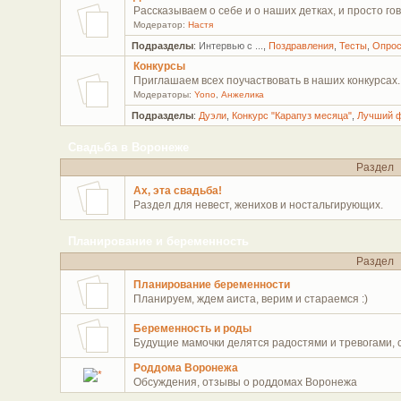
Рассказываем о себе и о наших детках, и просто гов
Модератор:
Настя
Подразделы
:
Интервью с ...
,
Поздравления
,
Тесты
,
Опро
Конкурсы
Приглашаем всех поучаствовать в наших конкурсах.
Модераторы:
Yono
,
Анжелика
Подразделы
:
Дуэли
,
Конкурс "Карапуз месяца"
,
Лучший 
Свадьба в Воронеже
Раздел
Ах, эта свадьба!
Раздел для невест, женихов и ностальгирующих.
Планирование и беременность
Раздел
Планирование беременности
Планируем, ждем аиста, верим и стараемся :)
Беременность и роды
Будущие мамочки делятся радостями и тревогами,
Роддома Воронежа
Обсуждения, отзывы о роддомах Воронежа