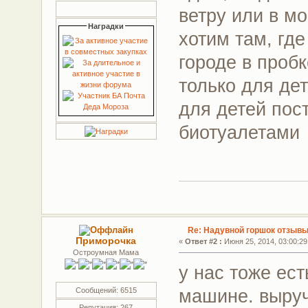
ветру или в мо
Наградки
хотим там, где
городе в про
только для дет
для детей пост
биотуалетам
Re: Надувной горшок отзывы
Приморочка
«
Ответ #2 :
Июня 25, 2014, 03:00:29
Остроумная Мама
у нас тоже ест
машине. выруч
Сообщений: 6515
Репутация: 267