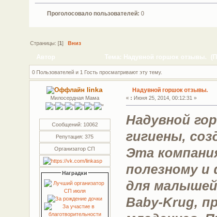
Проголосовало пользователей:
0
Страницы: [
1
]
Вниз
Автор
Тема: Надувной горшок отзывы. (П
0 Пользователей и 1 Гость просматривают эту тему.
linka
Надувной горшок отзывы.
Милосердная Мама
«
:
Июня 25, 2014, 00:12:31 »
Надувной го
Сообщений: 10062
гигиены, соз
Репутация: 375
Эта компания
Организатор СП
полезному и
Наградки
для малышей 
Baby-Krug, п