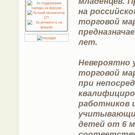
младенцев. П
на российск
торговой мар
предназначае
лет.
Невероятно 
торговой ма
при непосре
квалифициро
работников 
учитывающих
детей от 6 м
соответств