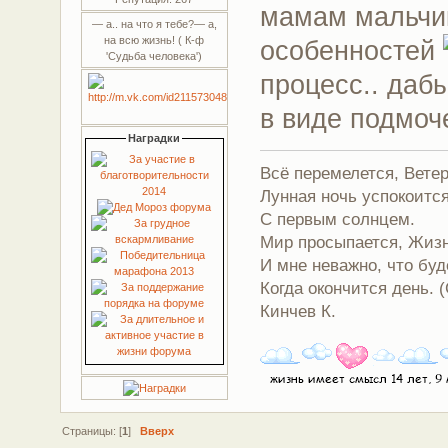
мамам мальчик
— а.. на что я тебе?— а,
на всю жизнь! ( К-ф
особенностей
'Судьба человека')
процесс.. даб
в виде подмо
Наградки
Всё перемелется, Вете
Лунная ночь успокоитс
С первым солнцем.
Мир просыпается, Жиз
И мне неважно, что буд
Когда окончится день. (
Кинчев К.
Страницы: [
1
]
Вверх