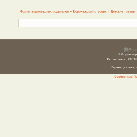
Форум воронежских родителей
»
Воронежский отзовик
»
Детские товары
© Форум вор
Карта сайта
XHTM
Страница сгенери
Совместные Пок