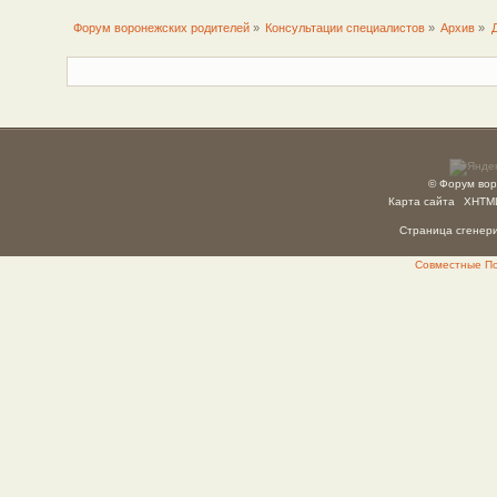
Форум воронежских родителей
»
Консультации специалистов
»
Архив
»
© Форум вор
Карта сайта
XHTM
Страница сгенерир
Совместные Пок