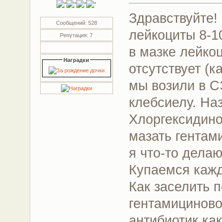
Здравствуйте!
Сообщений: 528
лейкоциты 8-1
Репутация: 7
в мазке лейко
Наградки
отсутствует (к
мы возили в С
клебсиелу. На
Хлоргексидино
мазать гентам
я что-то дела
Купаемся кажд
Как заселить 
гентамициново
антибиотик как