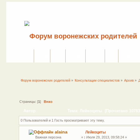
Сайт
Форум
Поиск
Сервисы
Правила
Вход
Регистраци
Форум воронежских родителей
»
Консультации специалистов
»
Архив
»
Страницы: [
1
]
Вниз
Автор
Тема: Лейкоциты (Прочитано 10783
0 Пользователей и 1 Гость просматривают эту тему.
alaina
Лейкоциты
Важная персона
«
:
Июля 29, 2013, 09:58:24 »