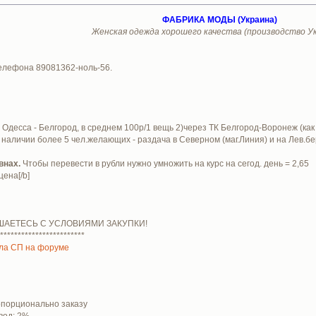
ФАБРИКА МОДЫ (Украина)
Женская одежда хорошего качества (производство Ук
елефона 89081362-ноль-56.
м Одесса - Белгород, в среднем 100р/1 вещь 2)через ТК Белгород-Воронеж (ка
 наличии более 5 чел.желающих - раздача в Северном (маг.Линия) и на Лев.бер
внах.
Чтобы перевести в рубли нужно умножить на курс на сегод. день = 2,65
цена[/b]
ШАЕТЕСЬ С УСЛОВИЯМИ ЗАКУПКИ!
************************
ла СП на форуме
ропорционально заказу
вод: 2%