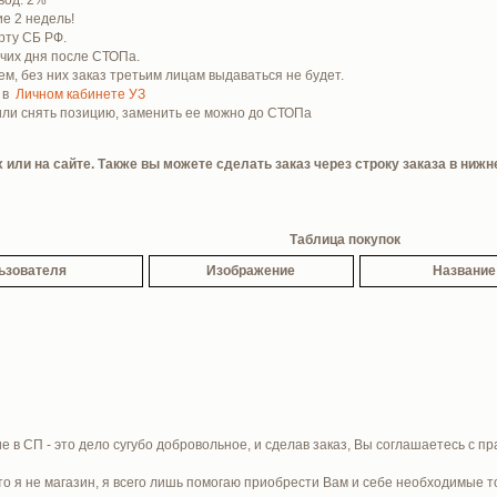
е 2 недель!
рту СБ РФ.
очих дня после СТОПа.
м, без них заказ третьим лицам выдаваться не будет.
е в
Личном кабинете УЗ
 или снять позицию, заменить ее можно до СТОПа
или на сайте. Также вы можете сделать заказ через строку заказа в нижн
Таблица покупок
ьзователя
Изображение
Название
е в СП - это дело сугубо добровольное, и сделав заказ, Вы соглашаетесь с п
то я не магазин, я всего лишь помогаю приобрести Вам и себе необходимые т