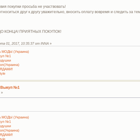
вия покупки просьба не участвовать!
носиться друг к другу уважительно, вносить оплату вовремя и следить за те
 КОНЦА! ПРИЯТНЫХ ПОКУПОК!
а 01, 2017, 10:35:37 от INNA
»
 МОДЫ (Украина)
куп №1
подушки
ion(Украина)
РЯДАМИ!
tyle
 Выкуп №1
 »
 МОДЫ (Украина)
куп №1
подушки
ion(Украина)
РЯДАМИ!
tyle