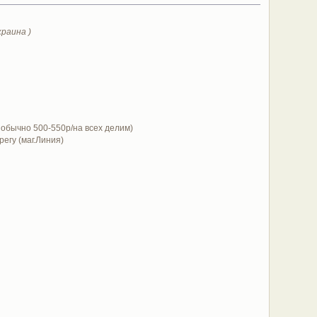
раина )
к обычно 500-550р/на всех делим)
егу (маг.Линия)