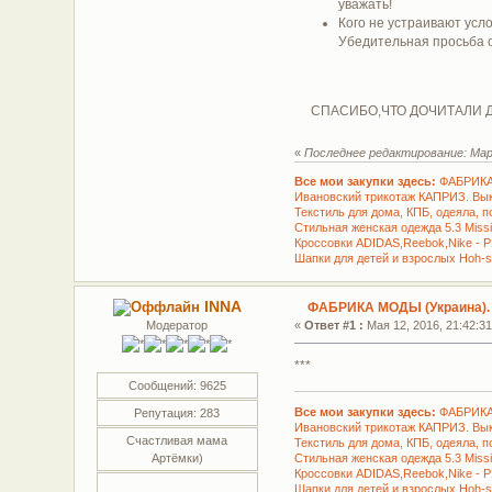
уважать!
Кого не устраивают усло
Убедительная просьба от
СПАСИБО,ЧТО ДОЧИТАЛИ ДО
«
Последнее редактирование: Март
Все мои закупки здесь:
ФАБРИКА
Ивановский трикотаж КАПРИЗ. Вы
Текстиль для дома, КПБ, одеяла, 
Стильная женская одежда 5.3 Miss
Кроссовки ADIDAS,Reebok,Nike - 
Шапки для детей и взрослых Hoh-s
INNA
ФАБРИКА МОДЫ (Украина).
Модератор
«
Ответ #1 :
Мая 12, 2016, 21:42:31
***
Сообщений: 9625
Все мои закупки здесь:
ФАБРИКА
Репутация: 283
Ивановский трикотаж КАПРИЗ. Вы
Счастливая мама
Текстиль для дома, КПБ, одеяла, 
Стильная женская одежда 5.3 Miss
Артёмки)
Кроссовки ADIDAS,Reebok,Nike - 
Шапки для детей и взрослых Hoh-s