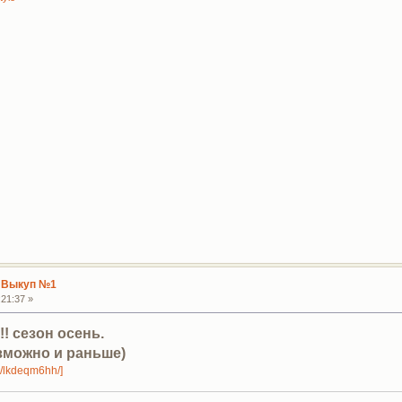
 Выкуп №1
21:37 »
! сезон осень.
зможно и раньше)
ge/lkdeqm6hh/]