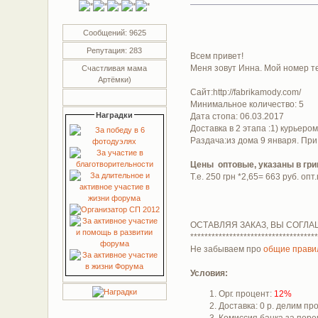
Сообщений: 9625
Репутация: 283
Всем привет!
Меня зовут Инна. Мой номер т
Счастливая мама
Артёмки)
Сайт:http://fabrikamody.com/
Минимальное количество: 5
Наградки
Дата стопа: 06.03.2017
Доставка в 2 этапа :1) курьеро
Раздача:из дома 9 января. При
Цены оптовые, указаны в гри
Т.е. 250 грн *2,65= 663 руб. опт.
ОСТАВЛЯЯ ЗАКАЗ, ВЫ СОГЛА
************************************
Не забываем про
общие прави
Условия:
Орг. процент:
12%
Доставка: 0 р. делим п
Комиссия банка за пере