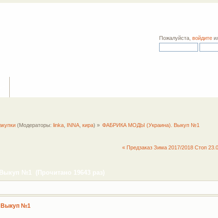
Пожалуйста,
войдите
и
ия
акупки
(Модераторы:
linka
,
INNA
,
кира
) »
ФАБРИКА МОДЫ (Украина). Выкуп №1
« Предзаказ Зима 2017/2018 Стоп 23.
Выкуп №1 (Прочитано 19643 раз)
 Выкуп №1