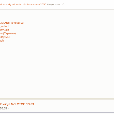
brika-mody.ru/product/kofta-model-x2555
будет стоить?
 МОДЫ (Украина)
куп №1
подушки
ion(Украина)
РЯДАМИ!
tyle
 Выкуп №1 СТОП 13.09
55:35 »