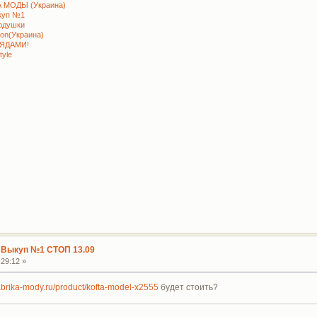
 МОДЫ (Украина)
куп №1
подушки
ion(Украина)
РЯДАМИ!
tyle
 Выкуп №1 СТОП 13.09
29:12 »
fabrika-mody.ru/product/kofta-model-x2555
будет стоить?