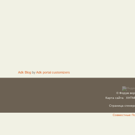
Adk Blog
by
Adk portal customizers
© Форум вор
Карта сайта
XHTM
Страница сгенери
Совместные Пок