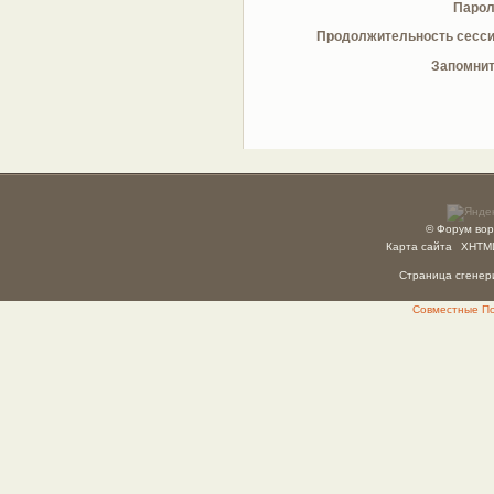
Парол
Продолжительность сесси
Запомнит
© Форум вор
Карта сайта
XHTM
Страница сгенери
Совместные Пок