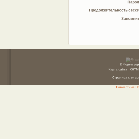
Парол
Продолжительность сесси
Запомнит
© Форум вор
Карта сайта
XHTM
Страница сгенери
Совместные Пок