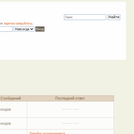
ли
зарегистрируйтесь
.
Сообщений
Последний ответ
еходов
- - - - - - - -
еходов
- - - - - - - -
Давайте познакомимся