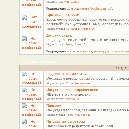
Модератор:
Маргарита
Подразделы
:
Для родителей "особых деток".
Братики-сестрички
Здесь можно пообщаться родителям и погодок, и 
разницей: как обустраивать быт, как спят дети, п
Модераторы:
Анжелика
,
Ирина Ст.
Детский раздел
Раздел для тем детской тематики, не подошедши
Модераторы:
linka
,
Ирина Ст.
Подразделы
:
Интервью на каждый год
,
Детские праздн
Питание малышей
Раздел
Грудное вскармливание
Обсуждаем повседневные вопросы о ГВ, помогае
Модераторы:
Yono
,
Кошечкина
Искуственное вскармливание
ИВ и все что с ним связано
Модератор:
Кошечкина
Прикорм
Обсуждаем вопросы, связанные с введением при
Модераторы:
Yono
,
Кошечкина
Питание детей от года
Обмениваемся рецептами детских блюд