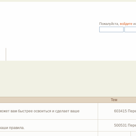
Пожалуйста,
войдите
и
ия
Тем
ожет вам быстрее освоиться и сделает ваше
603415 Пер
500531 Пер
наши правила.