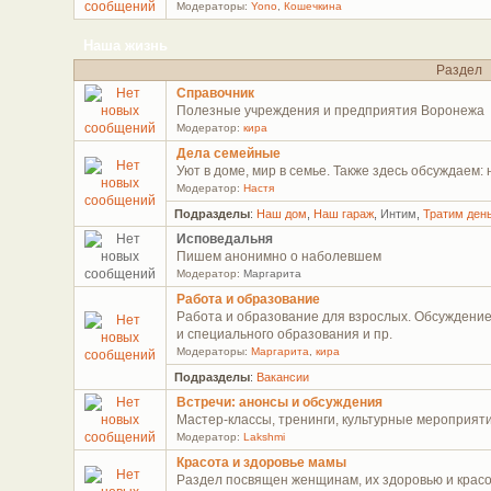
Модераторы:
Yono
,
Кошечкина
Наша жизнь
Раздел
Справочник
Полезные учреждения и предприятия Воронежа
Модератор:
кира
Дела семейные
Уют в доме, мир в семье. Также здесь обсуждаем:
Модератор:
Настя
Подразделы
:
Наш дом
,
Наш гараж
,
Интим
,
Тратим ден
Исповедальня
Пишем анонимно о наболевшем
Модератор:
Маргарита
Работа и образование
Работа и образование для взрослых. Обсуждение
и специального образования и пр.
Модераторы:
Маргарита
,
кира
Подразделы
:
Вакансии
Встречи: анонсы и обсуждения
Мастер-классы, тренинги, культурные мероприяти
Модератор:
Lakshmi
Красота и здоровье мамы
Раздел посвящен женщинам, их здоровью и красо