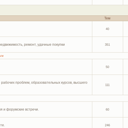
Тем
40
 недвижимость, ремонт, удачные покупки
351
ьги
50
 рабочих проблем, образовательных курсов, высшего
111
я и форумские встречи.
60
те.
246