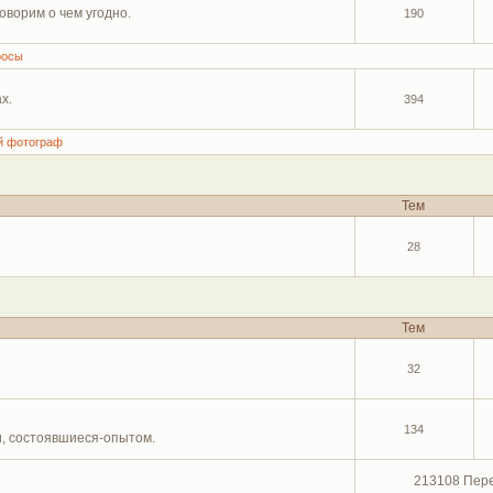
оворим о чем угодно.
190
росы
х.
394
й фотограф
Тем
28
Тем
32
134
и, состоявшиеся-опытом.
213108 Пер