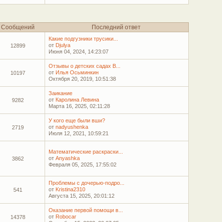
Сообщений
Последний ответ
Какие подгузники трусики...
от
Djulya
12899
Июня 04, 2024, 14:23:07
Отзывы о детских садах В...
от
Илья Осьминкин
10197
Октября 20, 2019, 10:51:38
Заикание
от
Каролина Левина
9282
Марта 16, 2025, 02:11:28
У кого еще были вши?
от
nadyushenka
2719
Июля 12, 2021, 10:59:21
Математические раскраски...
от
Anyashka
3862
Февраля 05, 2025, 17:55:02
Проблемы с дочерью-подро...
от
Kristina2310
541
Августа 15, 2025, 20:01:12
Оказание первой помощи в...
от
Robocar
14378