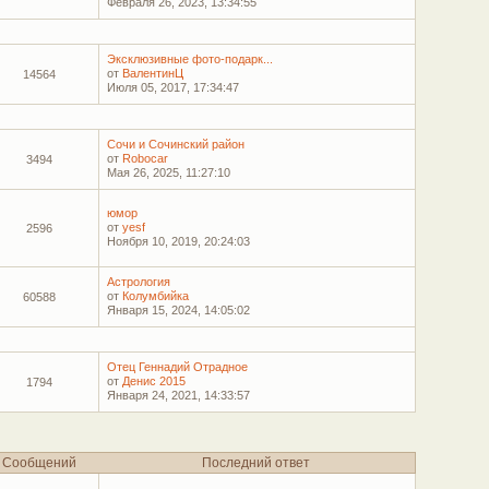
Февраля 26, 2023, 13:34:55
Эксклюзивные фото-подарк...
от
ВалентинЦ
14564
Июля 05, 2017, 17:34:47
Сочи и Сочинский район
от
Robocar
3494
Мая 26, 2025, 11:27:10
юмор
от
yesf
2596
Ноября 10, 2019, 20:24:03
Астрология
от
Колумбийка
60588
Января 15, 2024, 14:05:02
Отец Геннадий Отрадное
от
Денис 2015
1794
Января 24, 2021, 14:33:57
Сообщений
Последний ответ