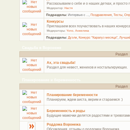
Рассказываем о себе и о наших детках, и просто г
Модератор:
Настя
Подразделы
:
Интервью с ...
,
Поздравления
,
Тесты
,
Оп
Конкурсы
Приглашаем всех поучаствовать в наших конкурса
Модераторы:
Yono
,
Анжелика
Подразделы
:
Дуэли
,
Конкурс "Карапуз месяца"
,
Лучши
Свадьба в Воронеже
Раздел
Ах, эта свадьба!
Раздел для невест, женихов и ностальгирующих.
Планирование и беременность
Раздел
Планирование беременности
Планируем, ждем аиста, верим и стараемся :)
Беременность и роды
Будущие мамочки делятся радостями и тревогам
Роддома Воронежа
Обсуждения, отзывы о роддомах Воронежа