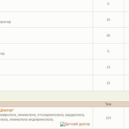
5
10
ератор
26
5
тор
13
12
Тем
 Доктор"
евролога, гинеколога, отоларинголога, кардиолога,
114
лога, гинеколога-эндокринолога.