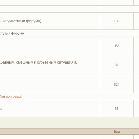
ные участники форума)
105
студия форума
98
 забавным, смешным и курьезным ситуациям.
31
624
йте поиграем!
в
36
Тем