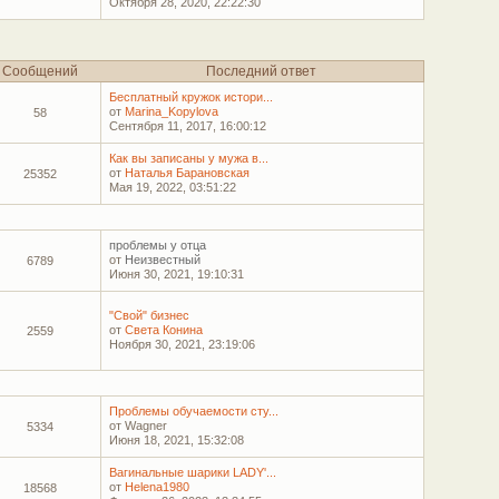
Октября 28, 2020, 22:22:30
Сообщений
Последний ответ
Бесплатный кружок истори...
от
Marina_Kopylova
58
Сентября 11, 2017, 16:00:12
Как вы записаны у мужа в...
от
Наталья Барановская
25352
Мая 19, 2022, 03:51:22
проблемы у отца
от
Неизвестный
6789
Июня 30, 2021, 19:10:31
"Свой" бизнес
от
Света Конина
2559
Ноября 30, 2021, 23:19:06
Проблемы обучаемости сту...
от Wagner
5334
Июня 18, 2021, 15:32:08
Вагинальные шарики LADY'...
от
Helena1980
18568