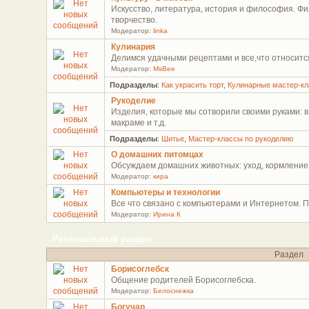
Искусство, литература, история и философия. Фи
творчество.
Модератор:
linka
Кулинария
Делимся удачными рецептами и все,что относится 
Модератор:
MsBee
Подразделы
:
Как украсить торт
,
Кулинарные мастер-к
Рукоделие
Изделия, которые мы сотворили своими руками: в
макраме и т.д.
Подразделы
:
Шитье
,
Мастер-классы по рукоделию
О домашних питомцах
Обсуждаем домашних животных: уход, кормление,
Модератор:
кира
Компьютеры и технологии
Все что связано с компьютерами и Интернетом. П
Модератор:
Ирина К
Региональный раздел
Раздел
Борисоглебск
Общение родителей Борисоглебска.
Модератор:
Белоснежка
Богучар