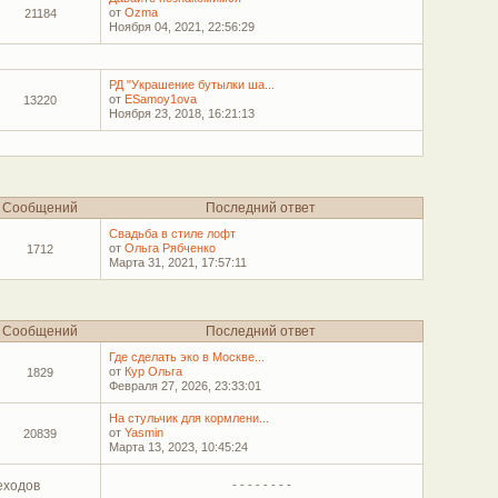
от
Ozma
21184
Ноября 04, 2021, 22:56:29
РД "Украшение бутылки ша...
от
ESamoy1ova
13220
Ноября 23, 2018, 16:21:13
Сообщений
Последний ответ
Свадьба в стиле лофт
от
Ольга Рябченко
1712
Марта 31, 2021, 17:57:11
Сообщений
Последний ответ
Где сделать эко в Москве...
от
Кур Ольга
1829
Февраля 27, 2026, 23:33:01
На стульчик для кормлени...
от
Yasmin
20839
Марта 13, 2023, 10:45:24
еходов
- - - - - - - -