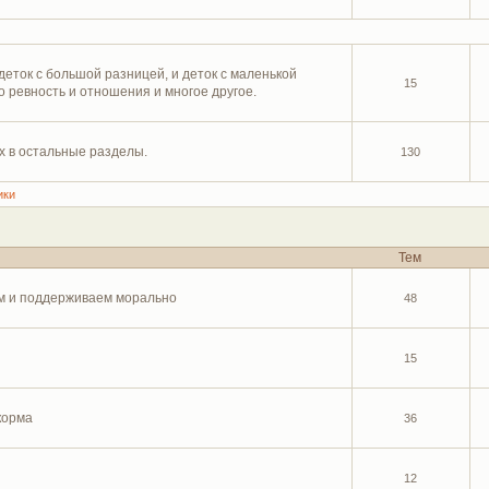
деток с большой разницей, и деток с маленькой
15
ро ревность и отношения и многое другое.
х в остальные разделы.
130
ики
Тем
м и поддерживаем морально
48
15
корма
36
12