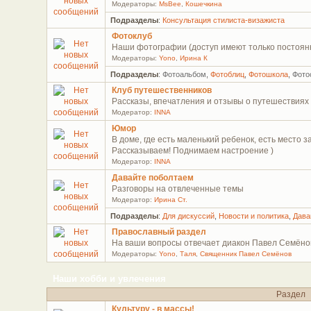
Модераторы:
MsBee
,
Кошечкина
Подразделы
:
Консультация стилиста-визажиста
Фотоклуб
Наши фотографии (доступ имеют только постоян
Модераторы:
Yono
,
Ирина К
Подразделы
:
Фотоальбом
,
Фотоблиц
,
Фотошкола
,
Фото
Клуб путешественников
Рассказы, впечатления и отзывы о путешествиях
Модератор:
INNA
Юмор
В доме, где есть маленький ребенок, есть место
Рассказываем! Поднимаем настроение )
Модератор:
INNA
Давайте поболтаем
Разговоры на отвлеченные темы
Модератор:
Ирина Ст.
Подразделы
:
Для дискусcий
,
Новости и политика
,
Дава
Православный раздел
На ваши вопросы отвечает диакон Павел Семёно
Модераторы:
Yono
,
Таля
,
Священник Павел Семёнов
Наши хобби и увлечения
Раздел
Культуру - в массы!