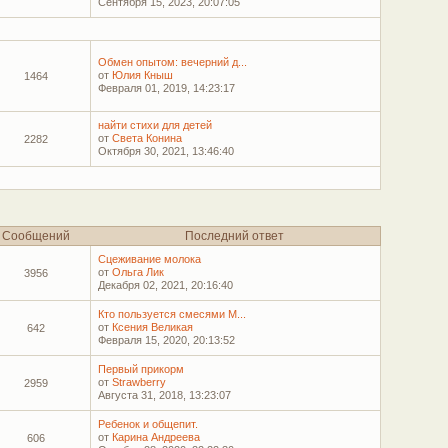
Сентября 15, 2023, 20:07:05
Обмен опытом: вечерний д...
от
Юлия Кныш
1464
Февраля 01, 2019, 14:23:17
найти стихи для детей
от
Света Конина
2282
Октября 30, 2021, 13:46:40
Сообщений
Последний ответ
Сцеживание молока
от
Ольга Лик
3956
Декабря 02, 2021, 20:16:40
Кто пользуется смесями М...
от
Ксения Великая
642
Февраля 15, 2020, 20:13:52
Первый прикорм
от
Strawberry
2959
Августа 31, 2018, 13:23:07
Ребенок и общепит.
от
Карина Андреева
606