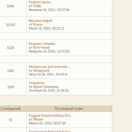
Развите мозга
от
Prilitly
5305
Февраля 15, 2022, 19:57:34
Вкусные вафли
от
Rouse
21220
Июля 15, 2023, 20:21:11
Вязание спицами
от
Кети Новик
5125
Февраля 14, 2020, 12:37:52
Интересное для попугаев ...
от
Какадушка
1662
Августа 06, 2021, 15:03:11
Генератор
от
Ирина Трошкина
1143
Октября 29, 2020, 11:18:16
Сообщений
Последний ответ
Роддом Борисоглебска Отз...
от
Mikako
31
Марта 02, 2016, 08:07:34
Расписание Воронеж-Богуч...