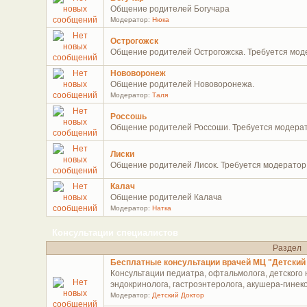
Общение родителей Богучара
Модератор:
Нюка
Острогожск
Общение родителей Острогожска. Требуется мод
Нововоронеж
Общение родителей Нововоронежа.
Модератор:
Таля
Россошь
Общение родителей Россоши. Требуется модера
Лиски
Общение родителей Лисок. Требуется модератор
Калач
Общение родителей Калача
Модератор:
Натка
Консультации специалистов
Раздел
Бесплатные консультации врачей МЦ "Детский
Консультации педиатра, офтальмолога, детского н
эндокринолога, гастроэнтеролога, акушера-гинеко
Модератор:
Детский Доктор