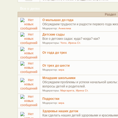
Все о детях
Раздел
О малышах до года
Обсуждаем трудности и радости первого года жиз
Модератор:
Анжелика
Детские сады
Все о детских садах: куда? когда? как?
Модераторы:
Yono
,
Ирина Ст.
От года до трех
От трех до шести
Модератор:
кира
Младшие школьники
Обсуждаем проблемы и успехи начальной школы: 
вопросы детей и родителей.
Модераторы:
Маргарита
,
Ирина Ст.
Подростки
Модератор:
кира
Здоровье наших деток
Как сделать наших детей здоровыми и красивыми