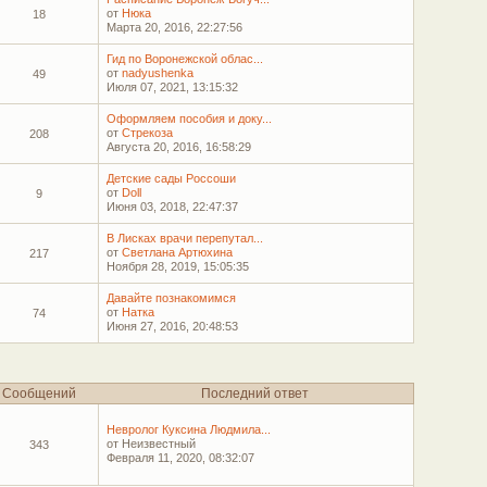
от
Нюка
18
Марта 20, 2016, 22:27:56
Гид по Воронежской облас...
от
nadyushenka
49
Июля 07, 2021, 13:15:32
Оформляем пособия и доку...
от
Стрекоза
208
Августа 20, 2016, 16:58:29
Детские сады Россоши
от
Doll
9
Июня 03, 2018, 22:47:37
В Лисках врачи перепутал...
от
Светлана Артюхина
217
Ноября 28, 2019, 15:05:35
Давайте познакомимся
от
Натка
74
Июня 27, 2016, 20:48:53
Сообщений
Последний ответ
Невролог Куксина Людмила...
от Неизвестный
343
Февраля 11, 2020, 08:32:07