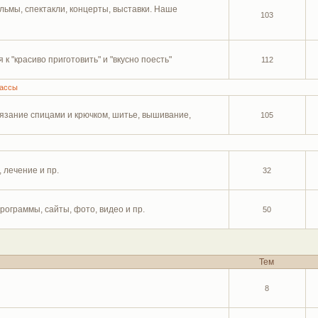
льмы, спектакли, концерты, выставки. Наше
103
к "красиво приготовить" и "вкусно поесть"
112
лассы
язание спицами и крючком, шитье, вышивание,
105
 лечение и пр.
32
рограммы, сайты, фото, видео и пр.
50
Тем
8