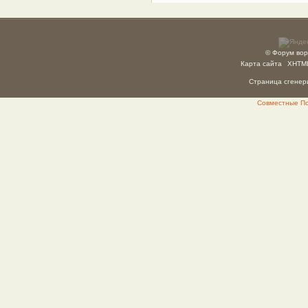
© Форум вор
Карта сайта
XHTM
Страница сгенери
Совместные Пок