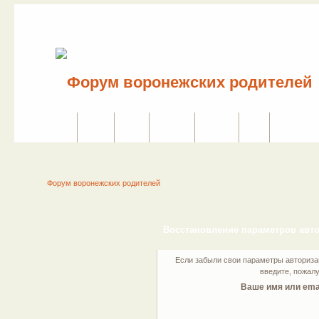
Сайт
Форум
Поиск
Сервисы
Правила
Вход
Регистраци
Форум воронежских родителей
Восстановление параметров авт
Если забыли свои параметры авторизац
введите, пожалу
Ваше имя или emai