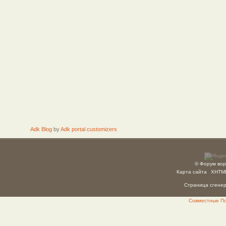
Adk Blog
by
Adk portal customizers
© Форум вор
Карта сайта
XHTM
Страница сгенер
Совместные Пок