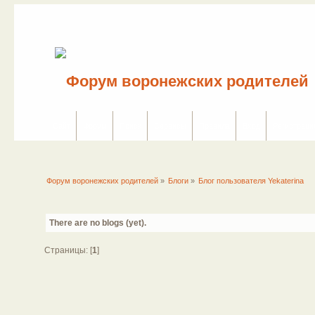
Сайт
Форум
Поиск
Сервисы
Правила
Вход
Регистраци
Форум воронежских родителей
»
Блоги
»
Блог пользователя Yekaterina
There are no blogs (yet).
Страницы: [
1
]