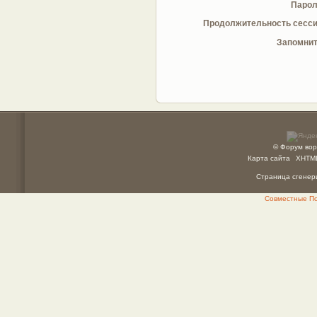
Парол
Продолжительность сесси
Запомнит
© Форум вор
Карта сайта
XHTM
Страница сгенери
Совместные Пок