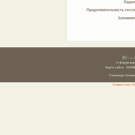
Парол
Продолжительность сесси
Запомнит
© Форум вор
Карта сайта
XHTM
Страница сгенери
Совместные Пок