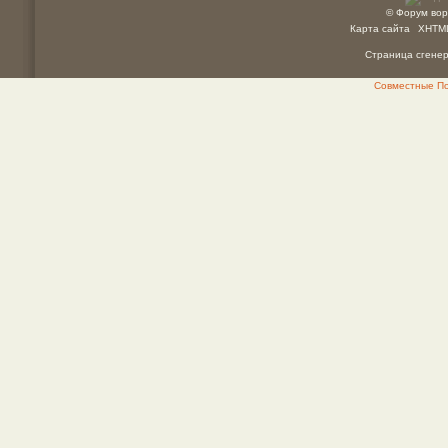
© Форум вор
Карта сайта
XHTM
Страница сгенер
Совместные Пок