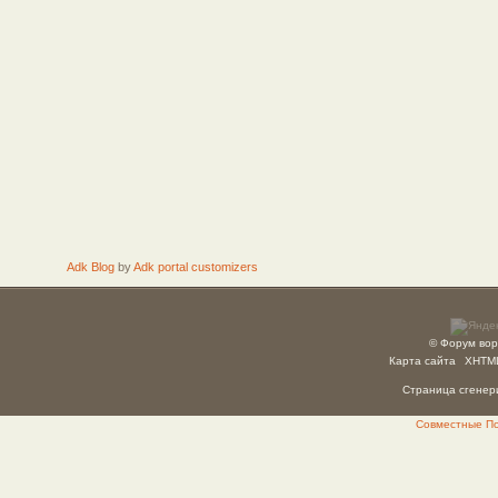
Adk Blog
by
Adk portal customizers
© Форум вор
Карта сайта
XHTM
Страница сгенери
Совместные Пок