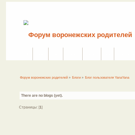
Сайт
Форум
Поиск
Сервисы
Правила
Вход
Регистраци
Форум воронежских родителей
»
Блоги
»
Блог пользователя YanaYana
There are no blogs (yet).
Страницы: [
1
]