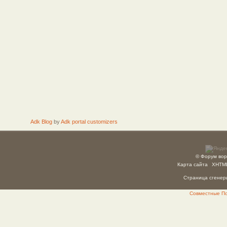
Adk Blog
by
Adk portal customizers
© Форум вор
Карта сайта
XHTM
Страница сгенери
Совместные Пок