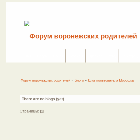
Сайт
Форум
Поиск
Сервисы
Правила
Вход
Регистраци
Форум воронежских родителей
»
Блоги
»
Блог пользователя Морошка
There are no blogs (yet).
Страницы: [
1
]