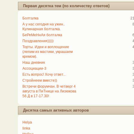
Первая десятка тем (по количеству ответов)
Болталка
2
А у нас сегодня на ужин..
Кулинарная болталка.
БеРеМеНнАя болталка
Поздравления)))))
Торты. Идеи и воплощение
(лепим из мастики, украшаем
кремом).
Наш дневник
Ассоциации-3
Есть вопрос! Хочу ответ...
Стройнеем вместе))
Встречи форумчан. В четверг 4
августа в ПиТнице на Лизюкова
56 Д в 17-17.30!
Десятка самых активных авторов
Helya
linka