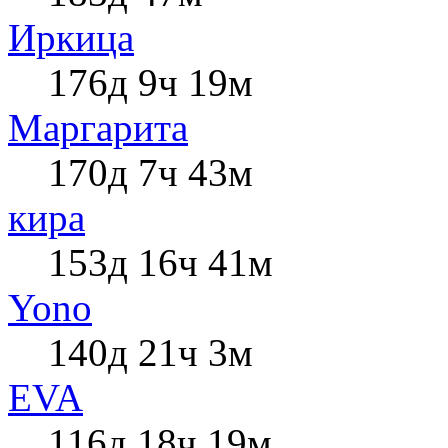
Иркица
176д 9ч 19м
Маргарита
170д 7ч 43м
кира
153д 16ч 41м
Yono
140д 21ч 3м
EVA
116д 18ч 19м