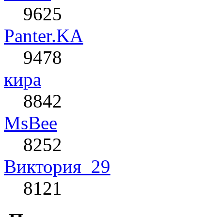
9625
Panter.KA
9478
кира
8842
MsBee
8252
Виктория_29
8121