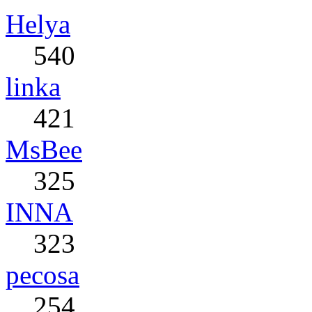
Helya
540
linka
421
MsBee
325
INNA
323
pecosa
254