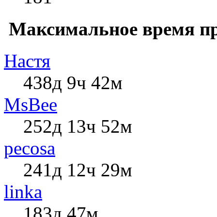
Максимальное время пр
Настя
438д 9ч 42м
MsBee
252д 13ч 52м
pecosa
241д 12ч 29м
linka
183д 47м