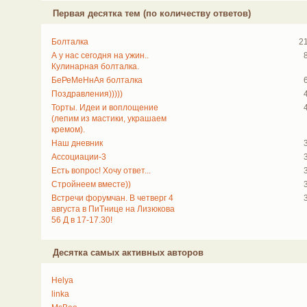
Первая десятка тем (по количеству ответов)
Болталка
2
А у нас сегодня на ужин..
Кулинарная болталка.
БеРеМеНнАя болталка
Поздравления)))))
Торты. Идеи и воплощение
(лепим из мастики, украшаем
кремом).
Наш дневник
Ассоциации-3
Есть вопрос! Хочу ответ...
Стройнеем вместе))
Встречи форумчан. В четверг 4
августа в ПиТнице на Лизюкова
56 Д в 17-17.30!
Десятка самых активных авторов
Helya
linka