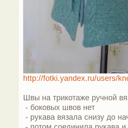
http://fotki.yandex.ru/users/k
Швы на трикотаже ручной вя
- боковых швов нет
- рукава вязала снизу до на
- потом соединила рукава и 