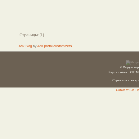
Страницы: [
1
]
Adk Blog
by
Adk portal customizers
© Форум вор
Карта сайта
XHTM
Страница сгенери
Совместные Пок