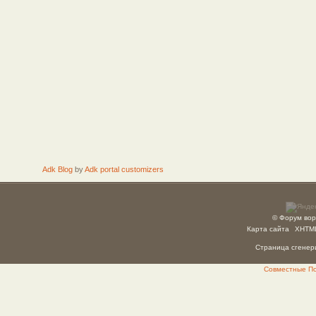
Adk Blog
by
Adk portal customizers
© Форум вор
Карта сайта
XHTM
Страница сгенери
Совместные Пок