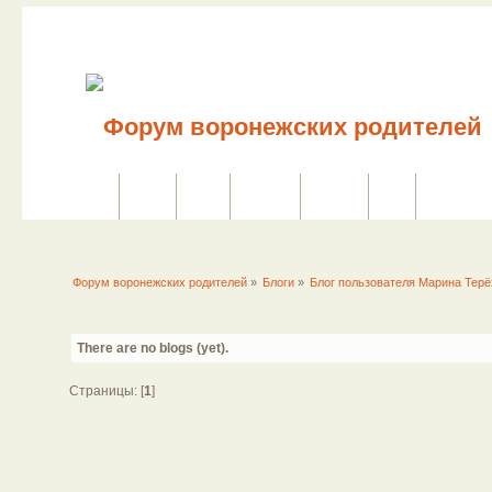
Сайт
Форум
Поиск
Сервисы
Правила
Вход
Регистраци
Форум воронежских родителей
»
Блоги
»
Блог пользователя Марина Тер
There are no blogs (yet).
Страницы: [
1
]