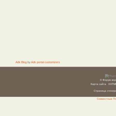
Adk Blog
by
Adk portal customizers
© Форум вор
Карта сайта
XHTM
Страница сгенери
Совместные Пок