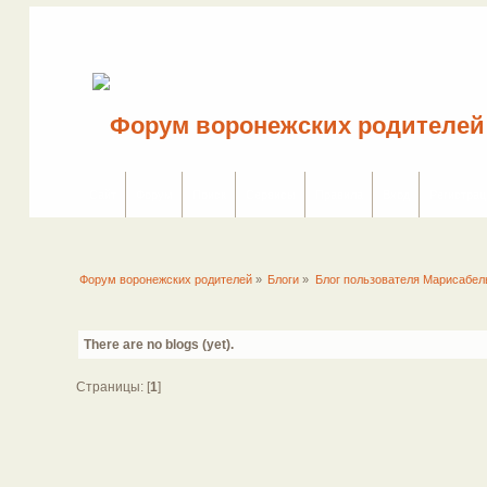
Сайт
Форум
Поиск
Сервисы
Правила
Вход
Регистрац
Форум воронежских родителей
»
Блоги
»
Блог пользователя Марисабел
There are no blogs (yet).
Страницы: [
1
]