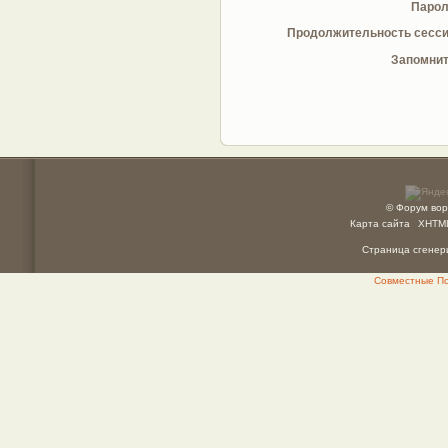
Парол
Продолжительность сесси
Запомнит
© Форум вор
Карта сайта
XHTM
Страница сгенери
Совместные Пок