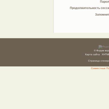
Парол
Продолжительность сесси
Запомнит
© Форум вор
Карта сайта
XHTM
Страница сгенери
Совместные Пок