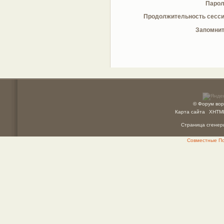
Парол
Продолжительность сесси
Запомнит
© Форум вор
Карта сайта
XHTM
Страница сгенери
Совместные Пок