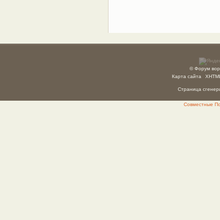
© Форум вор
Карта сайта
XHTM
Страница сгенери
Совместные Пок