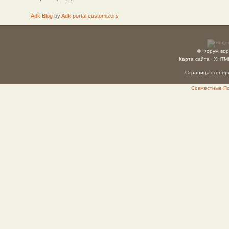
Adk Blog
by
Adk portal customizers
© Форум вор
Карта сайта
XHTM
Страница сгенери
Совместные Пок