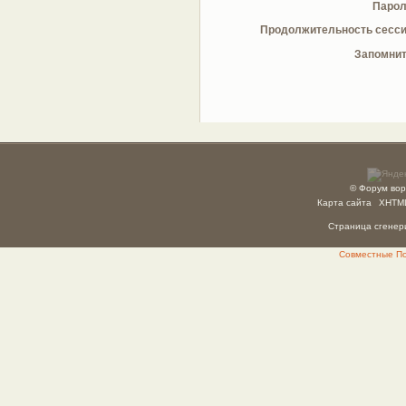
Парол
Продолжительность сесси
Запомнит
© Форум вор
Карта сайта
XHTM
Страница сгенери
Совместные Пок