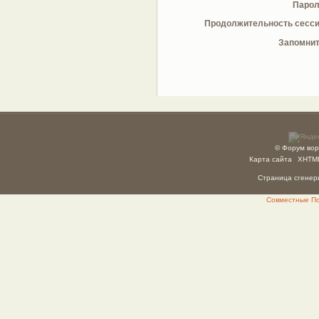
Парол
Продолжительность сесси
Запомнит
© Форум вор
Карта сайта
XHTM
Страница сгенери
Совместные Пок