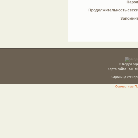
Парол
Продолжительность сесси
Запомнит
© Форум вор
Карта сайта
XHTM
Страница сгенери
Совместные Пок