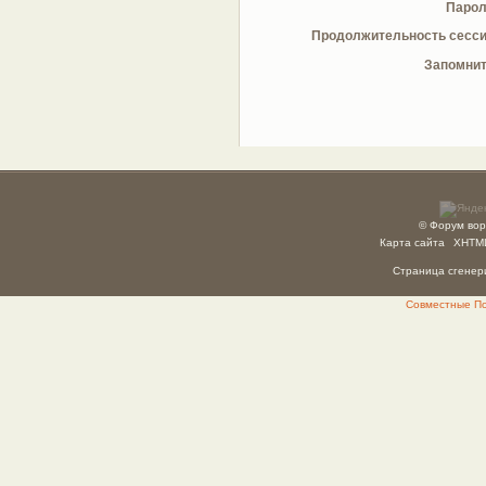
Парол
Продолжительность сесси
Запомнит
© Форум вор
Карта сайта
XHTM
Страница сгенери
Совместные Пок