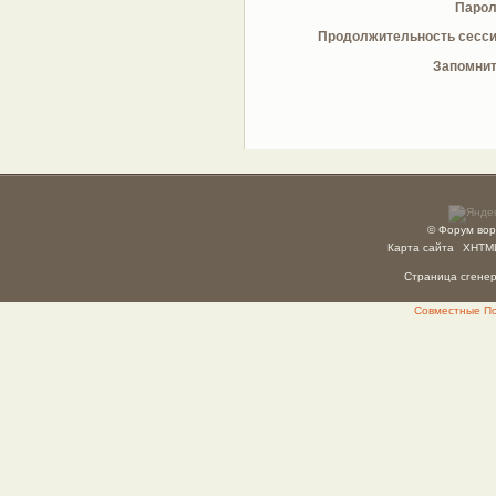
Парол
Продолжительность сесси
Запомнит
© Форум вор
Карта сайта
XHTM
Страница сгенер
Совместные Пок