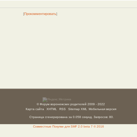
[
Прокомментировать
]
© Форум воронежских родителей 2009 - 2022
Карта сайта
XHTML
RSS
Sitemap XML
Мобильная версия
Страница сгенерирована за 0.058 секунд. Запросов: 80.
Совместные Покупки для SMF 2.0 beta 7 © 2016