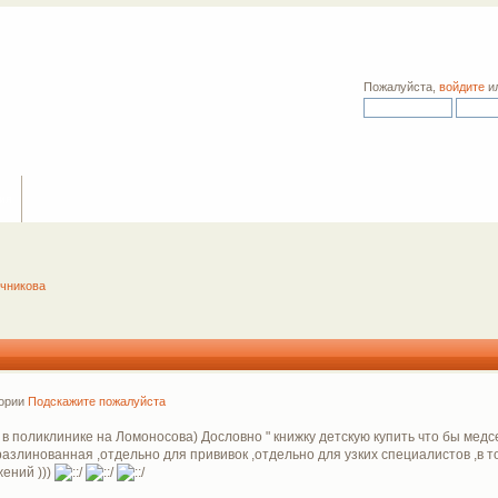
Пожалуйста,
войдите
и
ия
ичникова
гории
Подскажите пожалуйста
 в поликлинике на Ломоносова) Дословно " книжку детскую купить что бы медсе
 разлинованная ,отдельно для прививок ,отдельно для узких специалистов ,в 
ений )))