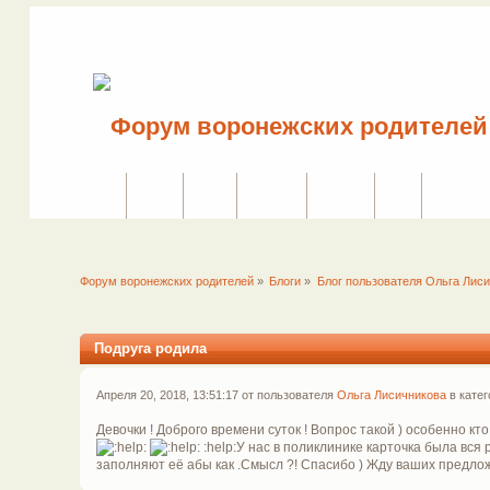
Сайт
Форум
Поиск
Сервисы
Правила
Вход
Регистрац
Форум воронежских родителей
»
Блоги
»
Блог пользователя Ольга Лис
Подруга родила
Апреля 20, 2018, 13:51:17 от пользователя
Ольга Лисичникова
в кате
Девочки ! Доброго времени суток ! Вопрос такой ) особенно кто
:help:У нас в поликлинике карточка была вся
заполняют её абы как .Смысл ?! Спасибо ) Жду ваших предлож