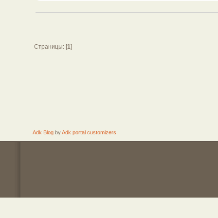
Страницы: [
1
]
Adk Blog
by
Adk portal customizers