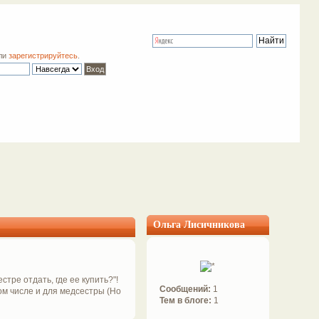
ли
зарегистрируйтесь
.
Ольга Лисичникова
стре отдать, где ее купить?"!
Сообщений:
1
том числе и для медсестры (Но
Тем в блоге:
1