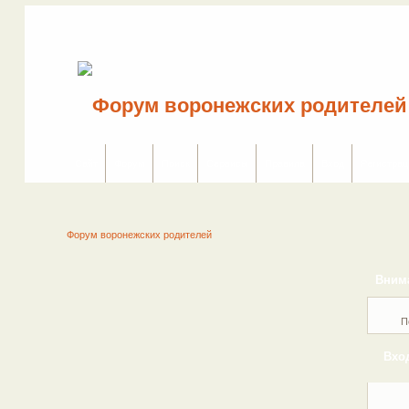
Сайт
Форум
Поиск
Сервисы
Правила
Вход
Регистрац
Форум воронежских родителей
Вним
П
Вхо