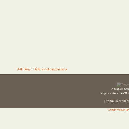
Adk Blog
by
Adk portal customizers
© Форум вор
Карта сайта
XHTM
Страница сгенери
Совместные Пок