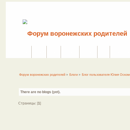
Сайт
Форум
Поиск
Сервисы
Правила
Вход
Регистраци
Форум воронежских родителей
»
Блоги
»
Блог пользователя Юлия Оском
There are no blogs (yet).
Страницы: [
1
]