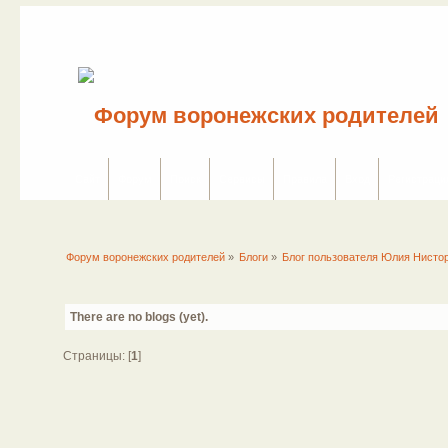
Сайт
Форум
Поиск
Сервисы
Правила
Вход
Регистраци
Форум воронежских родителей
»
Блоги
»
Блог пользователя Юлия Нисто
There are no blogs (yet).
Страницы: [
1
]