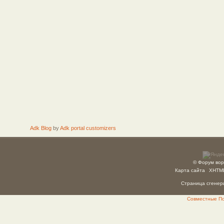
Adk Blog
by
Adk portal customizers
© Форум вор
Карта сайта
XHTM
Страница сгенери
Совместные Пок