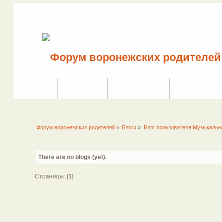
Сайт
Форум
Поиск
Сервисы
Правила
Вход
Регистрац
Форум воронежских родителей
»
Блоги
»
Блог пользователя Музыкаль
There are no blogs (yet).
Страницы: [
1
]