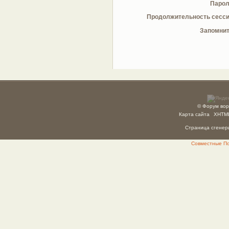
Парол
Продолжительность сесси
Запомнит
© Форум вор
Карта сайта
XHTM
Страница сгенери
Совместные Пок