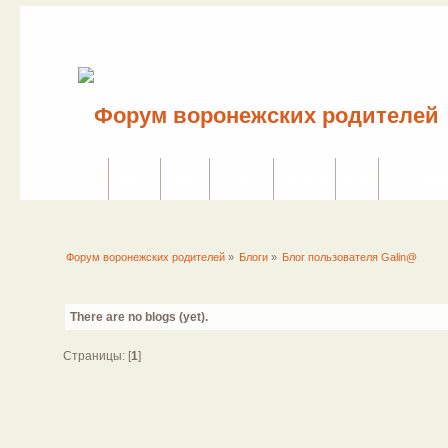
Сайт
Форум
Поиск
Сервисы
Правила
Вход
Регистраци
Форум воронежских родителей
»
Блоги
»
Блог пользователя Galin@
There are no blogs (yet).
Страницы: [
1
]