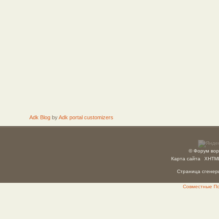
Adk Blog
by
Adk portal customizers
© Форум вор
Карта сайта
XHTM
Страница сгенери
Совместные Пок