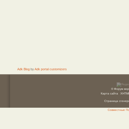
Adk Blog
by
Adk portal customizers
© Форум вор
Карта сайта
XHTM
Страница сгенери
Совместные Пок