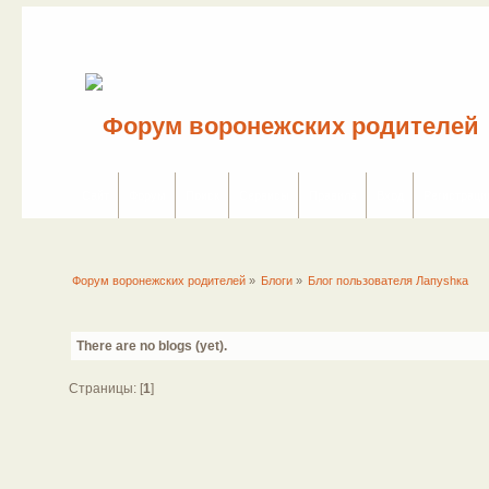
Сайт
Форум
Поиск
Сервисы
Правила
Вход
Регистраци
Форум воронежских родителей
»
Блоги
»
Блог пользователя Лапуshка
There are no blogs (yet).
Страницы: [
1
]