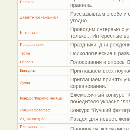
Правила
правила.
Рассказываем о себе и о
Давайте познакомимся
угодно.
Проводим интервью с у
Интервью с ...
только... Интересные в
Праздники, дни рождени
Поздравления
Психологические и разв
Тесты
Голосования и опросы 
Опросы
Приглашаем всех поучас
Конкурсы
Приглашаем принять уч
Дуэли
соревновании.
Ежемесячный конкурс "
Конкурс "Карапуз месяца"
победителя украсит гла
Конкурс "Лучший фотог
Лучший фотограф
Раздел для невест, жен
Ах, эта свадьба!
Планирование
Планируем, ждем аиста,