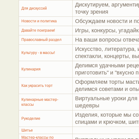
Дискутируем, аргументи
Для дискусcий
точку зрения
Обсуждаем новости и п
Новости и политика
Игры, конкурсы, угадайк
Давайте поиграем!
На ваши вопросы отвеч
Православный раздел
Искусство, литература,
Культуру - в массы!
спектакли, концерты, в
Делимся удачными рецеп
Кулинария
приготовить" и "вкусно п
Оформляем торты масти
Как украсить торт
делимся советами и опы
Виртуальные уроки для
Кулинарные мастер-
классы
шедевры
Изделия, которые мы со
Рукоделие
спицами и крючком, шит
Шитье
Мастер-классы по