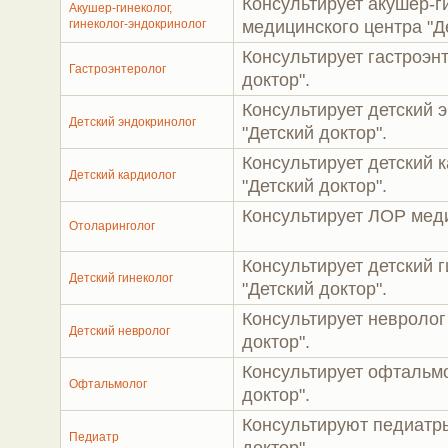
Консультирует акушер-г
Акушер-гинеколог,
гинеколог-эндокринолог
медицинского центра "Де
Консультирует гастроэн
Гастроэнтеролог
доктор".
Консультирует детский 
Детский эндокринолог
"Детский доктор".
Консультирует детский 
Детский кардиолог
"Детский доктор".
Консультирует ЛОР меди
Отоларинголог
Консультирует детский 
Детский гинеколог
"Детский доктор".
Консультирует невролог
Детский невролог
доктор".
Консультирует офтальмо
Офтальмолог
доктор".
Консультируют педиатры
Педиатр
доктор".