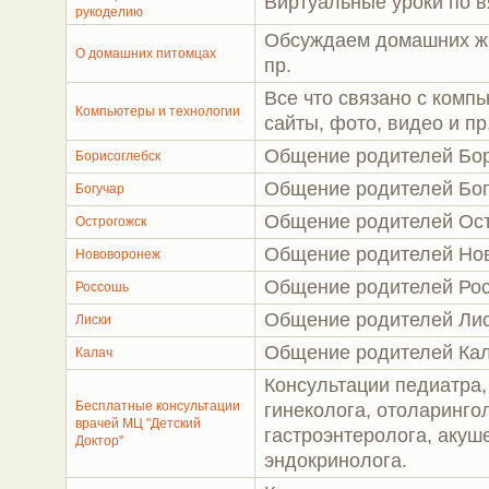
Виртуальные уроки по в
рукоделию
Обсуждаем домашних жи
О домашних питомцах
пр.
Все что связано с комп
Компьютеры и технологии
сайты, фото, видео и пр
Общение родителей Бор
Борисоглебск
Общение родителей Бо
Богучар
Общение родителей Ост
Острогожск
Общение родителей Но
Нововоронеж
Общение родителей Рос
Россошь
Общение родителей Лис
Лиски
Общение родителей Ка
Калач
Консультации педиатра,
Бесплатные консультации
гинеколога, отоларинго
врачей МЦ "Детский
гастроэнтеролога, акуше
Доктор"
эндокринолога.