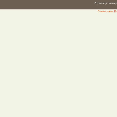
Страница сгенери
Совместные Пок