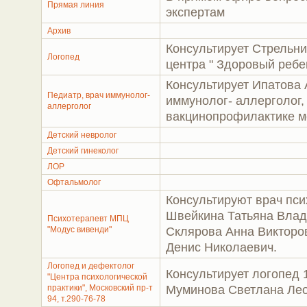
Прямая линия
экспертам
Архив
Консультирует Стрельн
Логопед
центра " Здоровый ребе
Консультирует Ипатова 
Педиатр, врач иммунолог-
иммунолог- аллерголог,
аллерголог
вакцинопрофилактике ме
Детский невролог
Детский гинеколог
ЛОР
Офтальмолог
Консультируют врач пси
Швейкина Татьяна Влад
Психотерапевт МПЦ
"Модус вивенди"
Склярова Анна Викторо
Денис Николаевич.
Логопед и дефектолог
Консультирует логопед 
"Центра психологической
практики", Московский пр-т
Муминова Светлана Ле
94, т.290-76-78