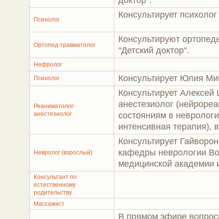
Консультирует психоло
Психолог
Консультируют ортопед
Ортопед-травматолог
"Детский доктор".
Нефролог
Консультирует Юлия Ми
Психолог
Консультирует Алексей 
анестезиолог (нейроре
Реаниматолог-
анестезиолог
состояниям в неврологи
интенсивная терапия), 
Консультирует Гайворон
кафедры неврологии Во
Невролог (взрослый)
медицинской академии и
Консультант по
естественному
родительству
Массажист
В прямом эфире вопрос