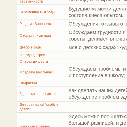
беременности
Будущие мамочки делят
Беременность и роды
состоявшиеся-опытом.
Обсуждения, отзывы о 
Роддома Воронежа
Обсуждаем трудности и 
О малышах до года
советы, делимся впечат
Все о детских садах: ку
Детские сады
От года до трех
От трех до шести
Обсуждаем проблемы и 
Младшие школьники
и поступление в школу;
Подростки
Как сделать наших дете
Здоровье наших деток
обсуждение проблем зд
Для родителей "особых
деток".
Здесь можно пообщаться
большой разницей, и дет
Братики-сестрички