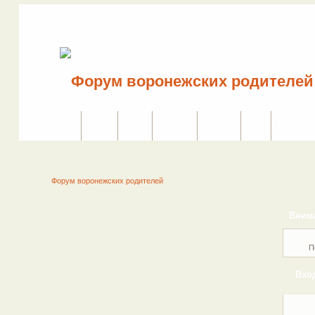
Сайт
Форум
Поиск
Сервисы
Правила
Вход
Регистрац
Форум воронежских родителей
Вним
П
Вхо