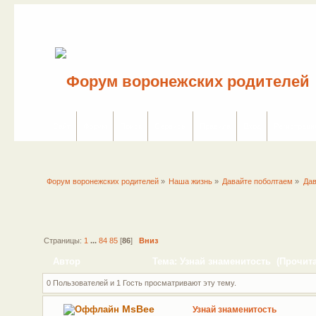
Сайт
Форум
Поиск
Сервисы
Правила
Вход
Регистраци
Форум воронежских родителей
»
Наша жизнь
»
Давайте поболтаем
»
Дав
Страницы:
1
...
84
85
[
86
]
Вниз
Автор
Тема: Узнай знаменитость (Прочита
0 Пользователей и 1 Гость просматривают эту тему.
MsBee
Узнай знаменитость