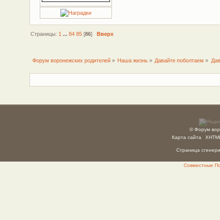
Страницы:
1
...
84
85
[
86
]
Вверх
Форум воронежских родителей
»
Наша жизнь
»
Давайте поболтаем
»
Дав
© Форум вор
Карта сайта
XHTM
Страница сгенерир
Совместные Пок