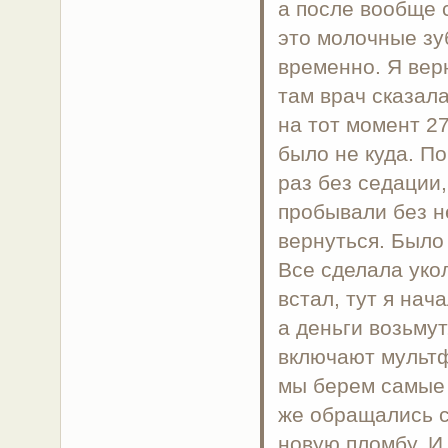
а после вообще 
это молочные зу
временно. Я вер
там врач сказала
на тот момент 2
было не куда. П
раз без седации,
пробывали без не
вернуться. Было
Все сделала уко
встал, тут я нач
а деньги возьмут
включают мультф
мы берем самые 
же обращались с
новую пломбу. И 