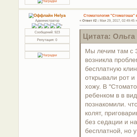
Helya
Стоматология "Стоматоша" 
Администратор
«
Ответ #2 :
Мая 29, 2017, 02:49:45 
Сообщений: 923
Цитата: Ольга
Репутация: 0
Мы лечим там с 3
возникла проблем
бесплатную клин
открывали рот и 
хожу. В "Стомат
ребенком в в ви
познакомили. что
колят, приговари
без седации и на
бесплатной, но у