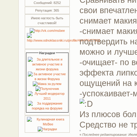
Сообщений: 8252
свои впечатле
Репутация: 365
снимает макия
Имею наглость быть
счастливой!
-снимает маки
подтвердить н
можно и лучше
Наградки
-очищает- по 
эффекта липко
ощущений на 
-успокаивает-
Из плюсов бол
Средство не т
«
Последнее редактирование: Июля 