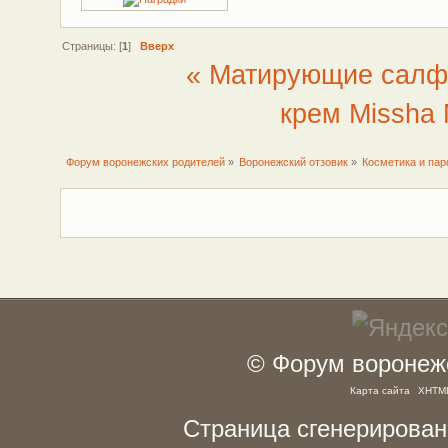
Страницы: [
1
]
Вверх
« Матирующие салфе
крем Missha 
Форум воронежских родителей
»
Воронежский отзовик
»
Косметика и па
© Форум воронежс
Карта сайта
XHTM
Страница сгенерирована