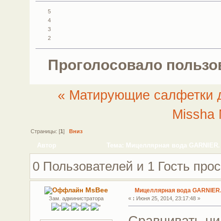
5
4
3
2
Проголосовало пользо
« Матирующие салфетки д
Missha 
Страницы: [
1
]
Вниз
Автор
Тема: Мицеллярная вода GARNIER. 
0 Пользователей и 1 Гость прос
MsBee
Мицеллярная вода GARNIER.
Зам. администратора
«
:
Июня 25, 2014, 23:17:48 »
Сравнивать ни