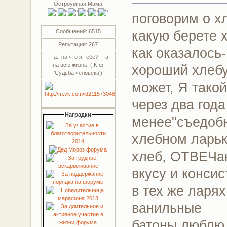
Остроумная Мама
поговорим о 
какую берете 
Сообщений: 6515
Репутация: 267
как оказалось-
— а.. на что я тебе?— а,
на всю жизнь! ( К-ф
хороший хлебу
'Судьба человека')
может, Я тако
через два год
Наградки
менее"съедоб
хлебном ларьк
хлеб, ОТВЕЧаю
вкусу и консис
в тех же ларя
ванильные
батоны люблю 