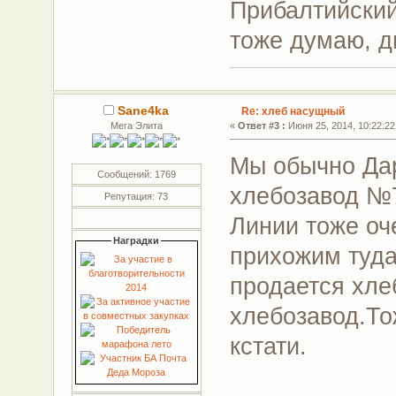
Прибалтийский
тоже думаю, 
Sane4ka
Re: хлеб насущный
Мега Элита
«
Ответ #3 :
Июня 25, 2014, 10:22:22
Мы обычно Да
Сообщений: 1769
хлебозавод №7
Репутация: 73
Линии тоже оч
Наградки
прихожим туда
продается хле
хлебозавод.То
кстати.