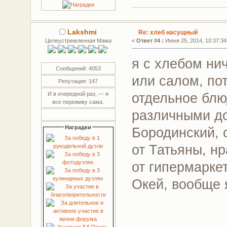
Lakshmi
Re: хлеб насущный
Целеустремленная Мама
«
Ответ #4 :
Июня 25, 2014, 10:37:34
я с хлебом нич
Сообщений: 4053
или салом, по
Репутация: 147
отдельное блю
И в очередной раз, — я
все переживу сама.
различными д
Наградки
Бородинский, 
от Татьяны, н
от гипермаркет
Окей, вообще 