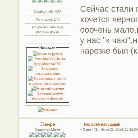
Сейчас стали 
Сообщений: 4056
хочется черно
Репутация: 143
ооочень мало,
мамочка сыночка и
лапочки-дочки
у нас "к чаю",
Наградки
нарезке был (к
кира
Re: хлеб насущный
Задорная Мама
«
Ответ #2 :
Июня 25, 2014, 10:15:00