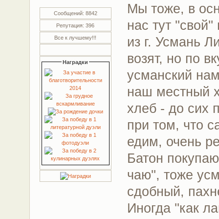
Мы тоже, в ос
Сообщений: 8842
нас тут ''свой'
Репутация: 396
из г. Усмань 
Все к лучшему!!!
возят, но по 
Наградки
усманский намн
наш местный х
хлеб - до сих
при том, что с
едим, очень ре
Батон покупаю 
чаю'', тоже ус
сдобный, пахн
Иногда ''как л