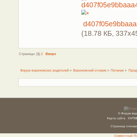
d407f05e9bbaaa
(18.78 КБ, 337x4
Страницы: [
1
]
2
Вверх
Форум воронежских родителей
»
Воронежский отзовик
»
Питание
»
Прод
© Форум вор
Карта сайта
XHTM
Страница сгенери
Совместные Пок