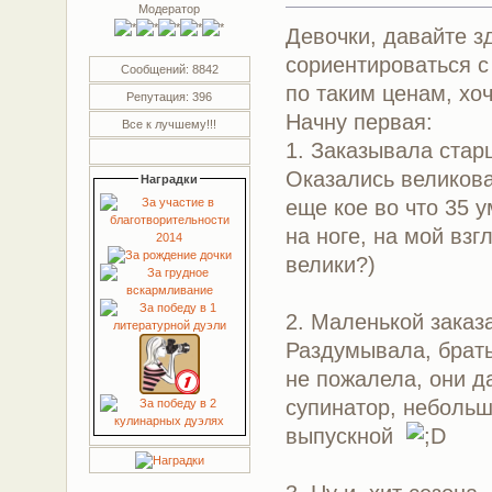
Модератор
Девочки, давайте з
сориентироваться с
Сообщений: 8842
по таким ценам, хоч
Репутация: 396
Начну первая:
Все к лучшему!!!
1. Заказывала старш
Оказались великова
Наградки
еще кое во что 35 
на ноге, на мой взг
велики?)
2. Маленькой заказ
Раздумывала, брать 
не пожалела, они д
супинатор, небольш
выпускной