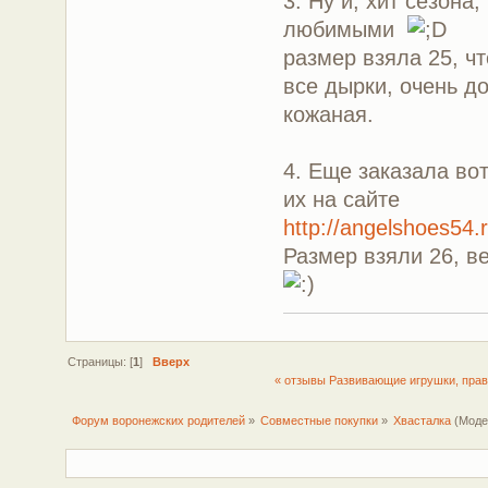
3. Ну и, хит сезон
любимыми
размер взяла 25, ч
все дырки, очень до
кожаная.
4. Еще заказала вот
их на сайте
http://angelshoes54
Размер взяли 26, в
Страницы: [
1
]
Вверх
« отзывы Развивающие игрушки, прав
Форум воронежских родителей
»
Совместные покупки
»
Хвасталка
(Моде