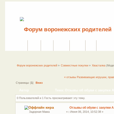
Сайт
Форум
Поиск
Сервисы
Правила
Вход
Регистраци
Форум воронежских родителей
»
Совместные покупки
»
Хвасталка
(Моде
« отзывы Развивающие игрушки, прав
Страницы: [
1
]
Вниз
Автор
Тема: Отзывы об обуви с закупки А
0 Пользователей и 1 Гость просматривают эту тему.
кира
Отзывы об обуви с закупки 
Задорная Мама
«
:
Июня 06, 2014, 10:52:38 »