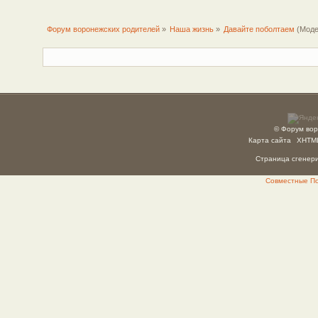
Форум воронежских родителей
»
Наша жизнь
»
Давайте поболтаем
(Моде
© Форум вор
Карта сайта
XHTM
Страница сгенерир
Совместные Пок