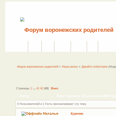
Сайт
Форум
Поиск
Сервисы
Правила
Вход
Регистраци
Форум воронежских родителей
»
Наша жизнь
»
Давайте поболтаем
(Моде
Страницы:
1
...
41
42
[
43
]
Вниз
Автор
Тема: Курение (Прочитано 68929 ра
0 Пользователей и 1 Гость просматривают эту тему.
Наталья
Курение