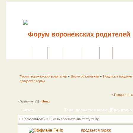
Сайт
Форум
Поиск
Сервисы
Правила
Вход
Регистраци
Форум воронежских родителей
»
Доска объявлений
»
Покупка и продажа 
продается гараж
« Продается 
Страницы: [
1
]
Вниз
Автор
Тема: продается гараж (Прочитано 
0 Пользователей и 1 Гость просматривают эту тему.
Feliz
продается гараж