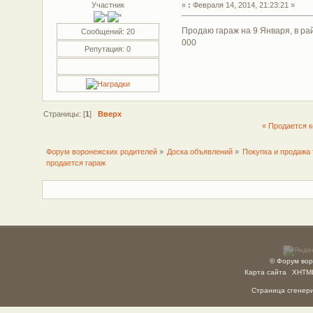
Участник
«
:
Февраля 14, 2014, 21:23:21 »
Продаю гараж на 9 Января, в ра
Сообщений: 20
000
Репутация: 0
Страницы: [
1
]
Вверх
« Продается 
Форум воронежских родителей
»
Доска объявлений
»
Покупка и продажа 
продается гараж
© Форум вор
Карта сайта
XHTM
Страница сгенерир